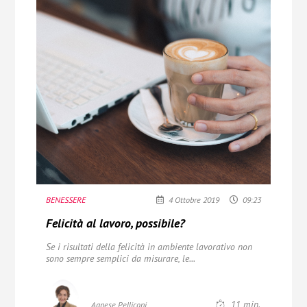
BENESSERE
4 Ottobre 2019
09:23
Felicità al lavoro, possibile?
Se i risultati della felicità in ambiente lavorativo non
sono sempre semplici da misurare,
le...
11
min.
Agnese Pelliconi