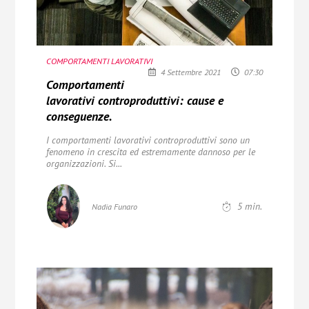
COMPORTAMENTI LAVORATIVI
4 Settembre 2021
07:30
Comportamenti
lavorativi controproduttivi: cause e
conseguenze.
I comportamenti lavorativi controproduttivi sono un
fenomeno
in crescita ed estremamente dannoso per le
organizzazioni. Si...
5
min.
Nadia Funaro