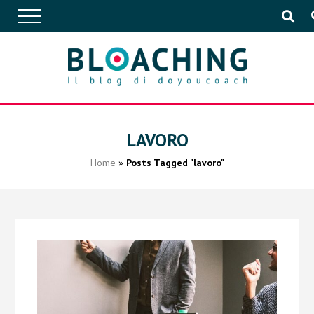
APPROFONDIMENTI
LAVORO
Home
»
Posts Tagged "lavoro"
CONVERSAZIONI
IN AZIENDA
EVENTI
PUBBLICAZIONI