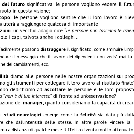
 del futuro
significativa: le persone vogliono vedere il futu
 ruolo in questa visione;
scopo
: le persone vogliono sentire che il loro lavoro è rilev
aiuterà a raggiungere qualcosa di importante
zioni
: un vecchio adagio dice “
le persone non lasciano le aziend
olo i capi, talvota anche i colleghi…
 facilmente possono
distruggere
il significato, come sminuire l’im
andare il messaggio che il lavoro dei dipendenti non vedrà mai la 
ne dei cambiamenti, ecc.
ilità
diamo alle persone nelle nostre organizzazioni sui proc
o gli strumenti per collegare il loro lavoro al risultato finale
mpo dedichiamo ad
ascoltare
le persone e le loro propost
o “
non è di tuo interesse
” di fronte ad un’osservazione?
tazione dei
manager
, quanto consideriamo la capacità di cre
ti
studi neurologici
emerge come la
felicità
sia data più dall
ve che dall’intensità delle stesse. In altre parole vincere la
tà ma a distanza di qualche mese l’effetto diventa molto attenuato