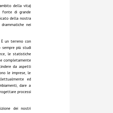
ambito della vita)
e fonte di grande
ficato della nostra
e drammatiche nei
. È un terreno con
to sempre più studi
ece, le statistiche
one completamente
cindere da aspetti
ono le imprese, le
llettualmente ed
mbiamenti, dare a
progettare processi
zione dei nostri