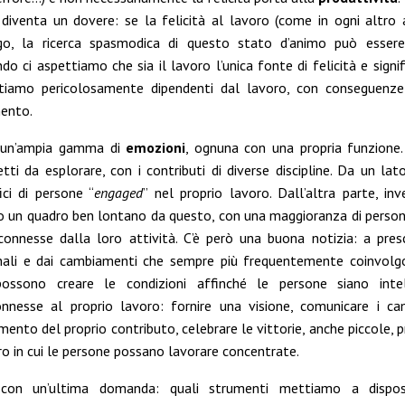
venta un dovere: se la felicità al lavoro (come in ogni altro 
go, la ricerca spasmodica di questo stato d’animo può esser
do ci aspettiamo che sia il lavoro l’unica fonte di felicità e signi
entiamo pericolosamente dipendenti dal lavoro, con conseguenz
mento.
 un’ampia gamma di
emozioni
, ognuna con una propria funzione
ti da esplorare, con i contributi di diverse discipline. Da un la
ci di persone “
engaged
” nel proprio lavoro. Dall’altra parte, inv
o un quadro ben lontano da questo, con una maggioranza di pers
onnesse dalla loro attività. C’è però una buona notizia: a pres
onali e dai cambiamenti che sempre più frequentemente coinvolg
ssono creare le condizioni affinché le persone siano inte
nesse al proprio lavoro: fornire una visione, comunicare i ca
mento del proprio contributo, celebrare le vittorie, anche piccole, 
ro in cui le persone possano lavorare concentrate.
 con un’ultima domanda: quali strumenti mettiamo a disposi