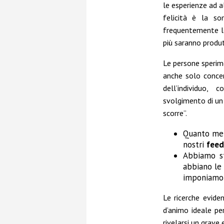
le esperienze ad 
felicità è la so
frequentemente le
più saranno produ
Le persone sperime
anche solo concen
dell’individuo, 
svolgimento di un
scorre”.
Quanto met
nostri
feed
Abbiamo st
abbiano le 
imponiamo u
Le ricerche evide
d’animo ideale pe
rivelarsi un grave