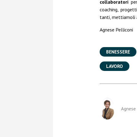
collaboratori
per
coaching, progett
tanti, mettiamoli 
Agnese Pelliconi
BENESSERE
LAVORO
Agnese 