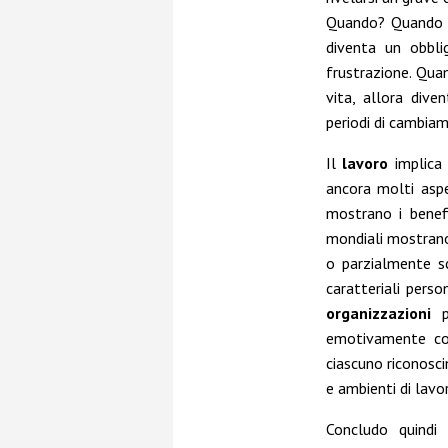
Quando? Quando di
diventa un obbli
frustrazione. Quan
vita, allora div
periodi di cambia
Il
lavoro
implica
ancora molti aspet
mostrano i benefi
mondiali mostran
o parzialmente sc
caratteriali pers
organizzazioni
po
emotivamente con
ciascuno riconosci
e ambienti di lavo
Concludo quindi