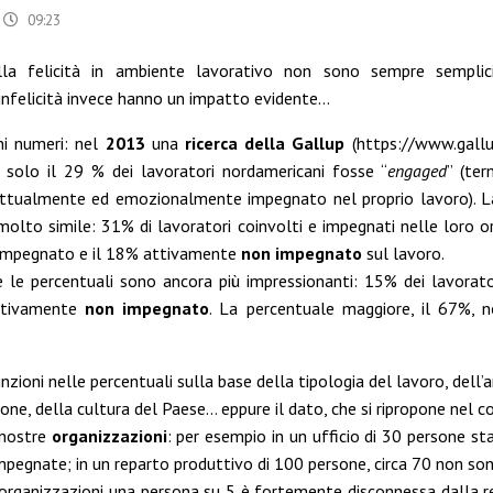
09:23
ella felicità in ambiente lavorativo non sono sempre sempli
infelicità invece hanno un impatto evidente…
i numeri: nel
2013
una
ricerca della Gallup
(
https://www.gall
solo il 29 % dei lavoratori nordamericani fosse “
engaged
” (ter
ettualmente ed emozionalmente impegnato nel proprio lavoro). La
olto simile: 31% di lavoratori coinvolti e impegnati nelle loro o
impegnato e il 18% attivamente
non
impegnato
sul lavoro.
e le percentuali sono ancora più impressionanti: 15% dei lavorator
attivamente
non impegnato
. La percentuale maggiore, il 67%, 
inzioni nelle percentuali sulla base della tipologia del lavoro, dell’
one, della cultura del Paese… eppure il dato, che si ripropone nel co
 nostre
organizzazioni
: per esempio in un ufficio di 30 persone s
pegnate; in un reparto produttivo di 100 persone, circa 70 non so
organizzazioni una persona su 5 è fortemente disconnessa dalla re