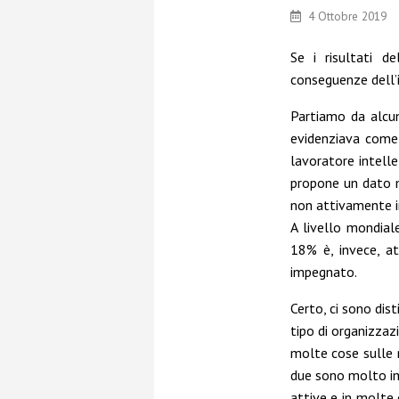
4 Ottobre 2019
Se i risultati d
conseguenze dell’
Partiamo da alcun
evidenziava come 
lavoratore intell
propone un dato m
non attivamente 
A livello mondial
18% è, invece, 
impegnato.
Certo, ci sono dist
tipo di organizzazi
molte cose sulle
due sono molto im
attive e in molte 