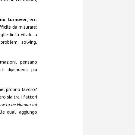
smo
,
turnover
, ecc.
ficile da misurare:
glie linfa vitale a
problem solving,
mazioni, pensano
ti dipendenti più
el proprio lavoro?
ro sia tra i fattori
ow to be Human ad
lle quali aggiungo