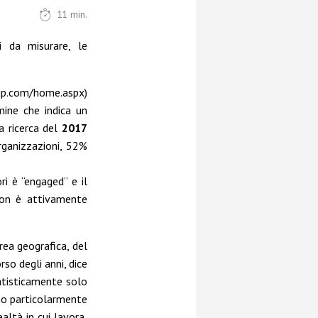
11
min.
ci da misurare,
le
up.com/home.aspx
)
mine che indica un
 ricerca del
2017
rganizzazioni, 52%
i è “engaged” e il
non è attivamente
area geografica, del
rso degli anni, dice
tatisticamente solo
no particolarmente
altà in cui lavora,