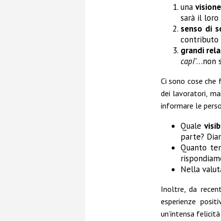
una
visione
sarà il loro
senso di 
contributo 
grandi rela
capi
”…non s
Ci sono cose che
dei lavoratori, m
informare le perso
Quale
visib
parte? Diam
Quanto te
rispondiam
Nella valu
Inoltre, da recen
esperienze positi
un’intensa felici