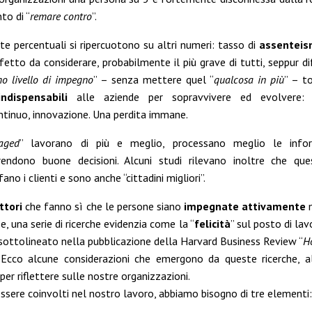
to di “
remare contro
”.
ste percentuali si ripercuotono su altri numeri: tasso di
assentei
ffetto da considerare, probabilmente il più grave di tutti, seppur dif
o livello di impegno
” – senza mettere quel “
qualcosa in più
” – to
indispensabili
alle aziende per sopravvivere ed evolvere: 
tinuo, innovazione. Una perdita immane.
aged
” lavorano di più e meglio, processano meglio le infor
rendono buone decisioni. Alcuni studi rilevano inoltre che ques
no i clienti e sono anche “cittadini migliori”.
ttori
che fanno sì che le persone siano
impegnate attivamente
n
e, una serie di ricerche evidenzia come la “
felicità
” sul posto di lavo
sottolineato nella pubblicazione della Harvard Business Review “
H
. Ecco alcune considerazioni che emergono da queste ricerche, a
r riflettere sulle nostre organizzazioni.
ssere coinvolti nel nostro lavoro, abbiamo bisogno di tre elementi: