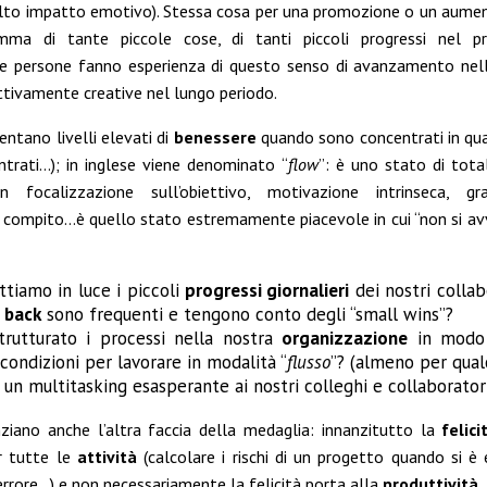
alto impatto emotivo). Stessa cosa per una promozione o un aument
mma di tante piccole cose, di tanti piccoli progressi nel pr
 persone fanno esperienza di questo senso di avanzamento nella
ttivamente creative nel lungo periodo.
ntano livelli elevati di
benessere
quando sono concentrati in qua
trati…); in inglese viene denominato “
flow
”: è uno stato di tot
con focalizzazione sull’obiettivo, motivazione intrinseca, gra
 compito…è quello stato estremamente piacevole in cui “non si av
tiamo in luce i piccoli
progressi giornalieri
dei nostri collab
 back
sono frequenti e tengono conto degli “small wins”?
rutturato i processi nella nostra
organizzazione
in modo 
condizioni per lavorare in modalità “
flusso
”? (almeno per qua
n multitasking esasperante ai nostri colleghi e collaborator
nziano anche l’altra faccia della medaglia: innanzitutto la
felici
r tutte le
attività
(calcolare i rischi di un progetto quando si è 
 errore…) e non necessariamente la felicità porta alla
produttività
.