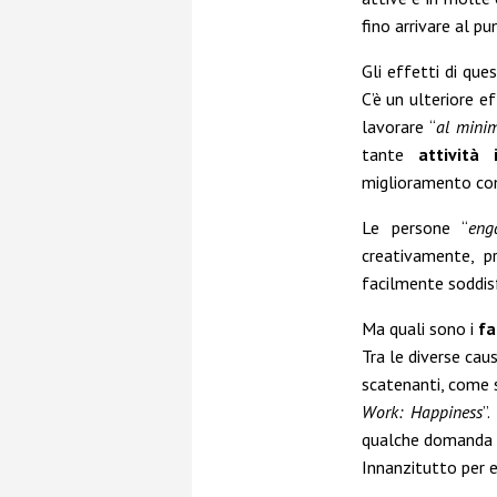
fino arrivare al pun
Gli effetti di que
C’è un ulteriore e
lavorare “
al minim
tante
attività 
miglioramento con
Le persone “
eng
creativamente, p
facilmente soddisfa
Ma quali sono i
fa
Tra le diverse caus
scatenanti, come 
Work: Happiness
”
qualche domanda pe
Innanzitutto per e