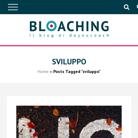
APPROFONDIMENTI
SVILUPPO
Home
»
Posts Tagged "sviluppo"
CONVERSAZIONI
IN AZIENDA
EVENTI
PUBBLICAZIONI