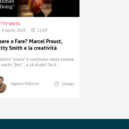
ETTY SMITH
9 Aprile 2020
11:09
sere o Fare? Marcel Proust,
tty Smith e la creatività
nostre “
essere
” è costituito dalla somma
 nostri “
fare
”… o c’è di più?
Se il...
14
min.
Agnese Pelliconi