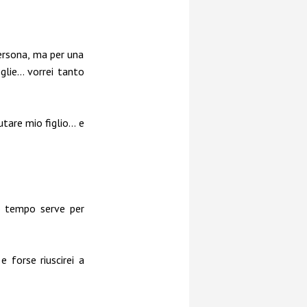
ersona, ma per una
glie… vorrei tanto
utare mio figlio… e
io tempo serve per
e forse riuscirei a