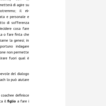
metterà di agire su
potremmo; il
ri-
vata e personale e
tto di sofferenza
decidere cosa fare
a o fare finta che
arne la genesi; in
portuno indagare
zione non permette
irare fuori qual è
pevole del dialogo
oach lo può aiutare
l coachee definisce
ta il
figlio
a fare i