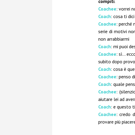
compiti
.
Coachee
: vorrei 
Coach
: cosa ti di
Coachee
: perché 
serie di motivi n
non arrabbiarmi
Coach
: mi puoi de
Coachee
: sì… ecc
subito dopo provo
Coach
: cosa è que
Coachee
: penso d
Coach
: quale pens
Coachee
: (silen
aiutare lei ad avern
Coach
: e questo t
Coachee
: credo d
provare più piacere