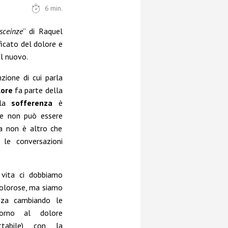
6
min.
sceinze
” di Raquel
ficato del dolore e
il nuovo.
zione di cui parla
lore
fa parte della
 la
sofferenza
è
 e non può essere
a non è altro che
 le conversazioni
a vita ci dobbiamo
dolorose, ma siamo
enza cambiando le
torno al dolore
ttabile) con la