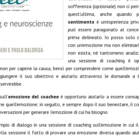
sofferenza (opzionale) non ci per
quest’ultima, anche quando 
sentimento
è un’esperienza pri
può essere paragonato al conce
prima delineato. Io posso solo 
con un’emozione ma non eliminarl
non esista, né tantomeno analizz
una sessione di coaching è op
non per capirne la causa, bensì per comprendere come quell’emo
giungere il suo obiettivo e aiutarlo attraverso le domande a t
servirebbe .
ull’
emozione del coachee
è opportuno aiutarlo a essere consa
ne quell’emozione; in seguito, e sempre dopo il suo benestare, il c
onversazioni per generare l’emozione di cui ha bisogno
pio di dialogo in una sessione di coaching sull’emozione in cui i
lla sessione il fatto di provare una emozione diversa quando aiu