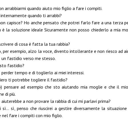
non arrabbiarmi quando aiuto mio figlio a fare i compiti.
ci internamente quando ti arrabbi?
non capisce? Ho anche pensato che potrei farlo fare a una terza p
on è la soluzione ideale Sicuramente non posso chiederlo a mia mo
scrivere di cosa è fatta la tua rabbia?
o, per esempio, alzo la voce, divento intollerante e non riesco ad ai
 un fastidio verso me stesso.
sto fastidio?
i perder tempo e di toglierlo ai miei interessi.
iero ti potrebbe togliere il fastidio?
zio) pensare ad esempio che sto aiutando mia moglie e che il m
e di più.
i aiuterebbe a non provare la rabbia di cui mi parlavi prima?
i sì… sì, penso che riuscirei a gestire diversamente la situazione 
 nel fare i compiti con mio figlio.