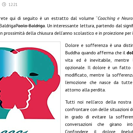
12:21
rete qui di seguito è un estratto dal volume “
Coaching e Neuro
Baldriga
Paolo Baldriga
. Un interessante lettura, partendo dal signi
n prossimità della chiusura dell’anno scolastico e in proiezione per 
Dolore e sofferenza è una distin
Buddha quando afferma che il
do
vita ed è inevitabile, mentre
opzionale. Il dolore è un fatto
modificato, mentre la sofferenz
l’emozione che nasce da tutte
attorno alla perdita.
Tutti noi nell’arco della nostr
confrontare con delle situazioni 
in grado di evitare la soffer
conversazioni che girano in
Confondere il dolore (inelu