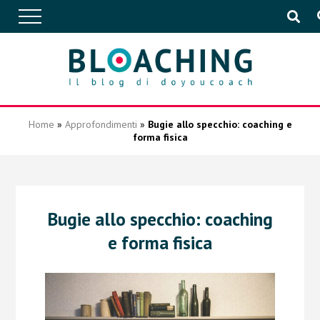
APPROFONDIMENTI
Home
»
Approfondimenti
»
Bugie allo specchio: coaching e
forma fisica
CONVERSAZIONI
IN AZIENDA
Bugie allo specchio: coaching
e forma fisica
EVENTI
PUBBLICAZIONI