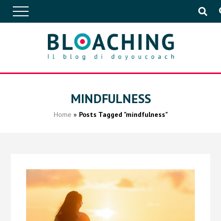
APPROFONDIMENTI
MINDFULNESS
Home
»
Posts Tagged "mindfulness"
CONVERSAZIONI
IN AZIENDA
EVENTI
PUBBLICAZIONI