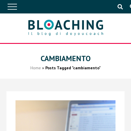
APPROFONDIMENTI
CAMBIAMENTO
Home
»
Posts Tagged "cambiamento"
CONVERSAZIONI
IN AZIENDA
EVENTI
PUBBLICAZIONI