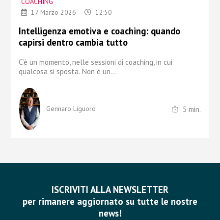
COACHING
17 Marzo 2026
12:50
Intelligenza emotiva e coaching: quando
capirsi dentro cambia tutto
C'è un momento, nelle sessioni di coaching, in cui
qualcosa si sposta. Non è un...
5
min.
Gennaro Liguoro
ISCRIVITI ALLA NEWSLETTER
per rimanere aggiornato su tutte le nostre
news!