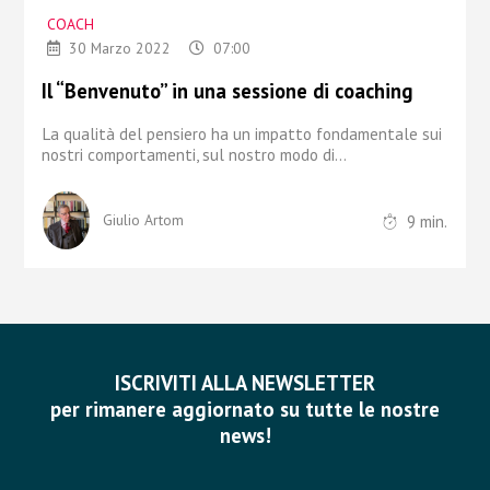
COACH
30 Marzo 2022
07:00
Il “Benvenuto” in una sessione di coaching
La qualità del pensiero ha un impatto fondamentale sui
nostri comportamenti,
sul nostro modo di...
9
min.
Giulio Artom
ISCRIVITI ALLA NEWSLETTER
per rimanere aggiornato su tutte le nostre
news!