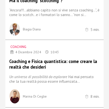
Ma il coaching “scotching”?
“Ancora!!!...abbiamo capito non si vive senza coaching...“, è
come lo scotch…e i formatori lo sanno… “non si...
5
min.
Biagia Diana
COACHING
4 Dicembre 2024
10:43
Coaching e Fisica quantistica: come creare la
realtà che desideri
Un universo di possibilità da esplorare
Hai mai pensato
che la tua realtà possa essere influenzata...
8
min.
Marina Di Ceglie