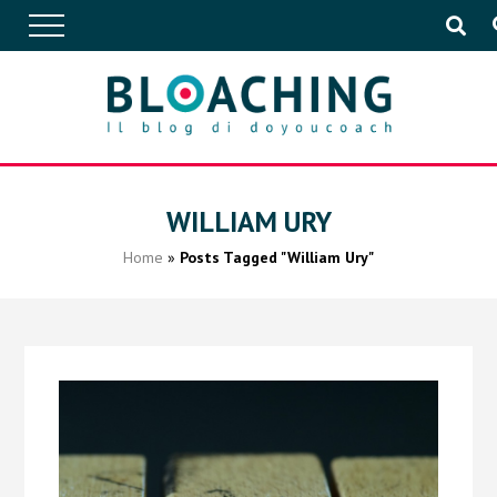
APPROFONDIMENTI
WILLIAM URY
Home
»
Posts Tagged "William Ury"
CONVERSAZIONI
IN AZIENDA
EVENTI
PUBBLICAZIONI