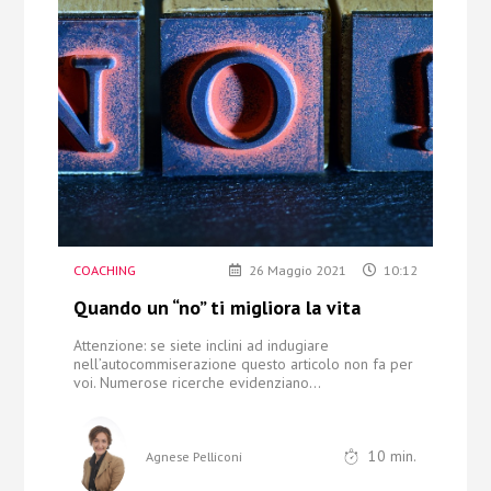
Chi Siamo
Contatti
COACHING
26 Maggio 2021
10:12
Quando un “no” ti migliora la vita
Attenzione: se siete inclini ad indugiare
nell’autocommiserazione
questo articolo non fa per
voi. Numerose ricerche evidenziano...
10
min.
Agnese Pelliconi