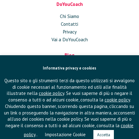
DoYouCoach
Chi Siamo
Contatti
Privacy
Vai a DoYouCoach
Blog
Approfondimenti
Informativa privacy e cookies
Conversazioni
Questo sito o gli strumenti terzi da questo utilizzati si avvalgono
In Azienda
di cookie necessari al funzionamento ed utili alle finalità
Eventi
illustrate nella
cookie policy
. Se vuoi saperne di più o negare il
Pubblicazioni
consenso a tutti o ad alcuni cookie, consulta la
cookie policy
.
Chiudendo questo banner, scorrendo questa pagina, cliccando su
un link o proseguendo la navigazione in altra maniera, acconsenti
Seguici su
all’uso dei cookies nella cookie policy. Se vuoi saperne di più o
negare il consenso a tutti o ad alcuni cookie, consulta la
cookie
policy
..
Impostazione Cookie
Accetta