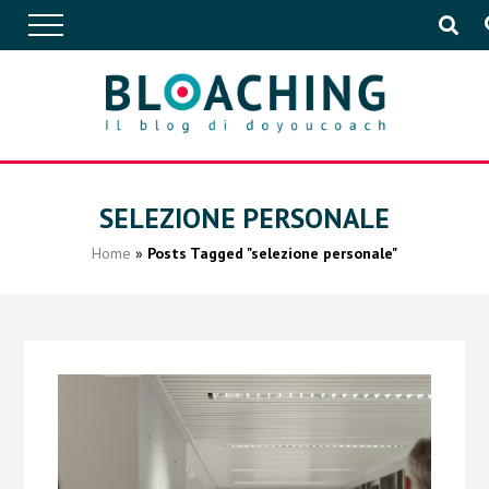
APPROFONDIMENTI
SELEZIONE PERSONALE
Home
»
Posts Tagged "selezione personale"
CONVERSAZIONI
IN AZIENDA
EVENTI
PUBBLICAZIONI