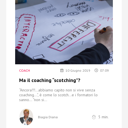
Chi Siamo
Contatti
COACH
10 Giugno 2019
07:09
Ma il coaching “scotching”?
“Ancora!!!...abbiamo capito non si vive senza
coaching...“, è come lo scotch…e i formatori lo
sanno… “non si...
5
min.
Biagia Diana