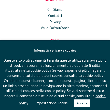
Chi Siamo
Contatti
Privacy
Vai a DoYouCoach
Blog
Approfondimenti
Informativa privacy e cookies
Conversazioni
Questo sito o gli strumenti terzi da questo utilizzati si avvalgono
In Azienda
di cookie necessari al funzionamento ed utili alle finalità
Eventi
illustrate nella
cookie policy
. Se vuoi saperne di più o negare il
Pubblicazioni
consenso a tutti o ad alcuni cookie, consulta la
cookie policy
.
Chiudendo questo banner, scorrendo questa pagina, cliccando su
un link o proseguendo la navigazione in altra maniera, acconsenti
Seguici su
all’uso dei cookies nella cookie policy. Se vuoi saperne di più o
negare il consenso a tutti o ad alcuni cookie, consulta la
cookie
policy
..
Impostazione Cookie
Accetta