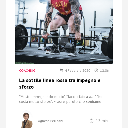
Chi Siamo
Contatti
COACHING
4 Febbraio 2020
12:06
La sottile linea rossa tra impegno e
sforzo
“Mi sto impegnando molto”, “faccio fatica a….” “mi
costa molto sforzo”.
Frasi e parole che sentiamo...
12
min.
Agnese Pelliconi