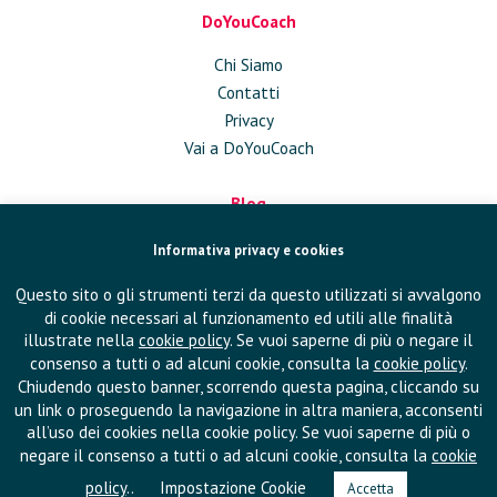
DoYouCoach
Chi Siamo
Contatti
Privacy
Vai a DoYouCoach
Blog
Approfondimenti
Informativa privacy e cookies
Conversazioni
Questo sito o gli strumenti terzi da questo utilizzati si avvalgono
In Azienda
di cookie necessari al funzionamento ed utili alle finalità
Eventi
illustrate nella
cookie policy
. Se vuoi saperne di più o negare il
Pubblicazioni
consenso a tutti o ad alcuni cookie, consulta la
cookie policy
.
Chiudendo questo banner, scorrendo questa pagina, cliccando su
un link o proseguendo la navigazione in altra maniera, acconsenti
Seguici su
all’uso dei cookies nella cookie policy. Se vuoi saperne di più o
negare il consenso a tutti o ad alcuni cookie, consulta la
cookie
policy
..
Impostazione Cookie
Accetta