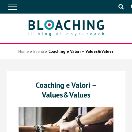
APPROFONDIMENTI
Home
»
Eventi
»
Coaching e Valori – Values&Values
CONVERSAZIONI
Coaching e Valori –
IN AZIENDA
Values&Values
EVENTI
PUBBLICAZIONI