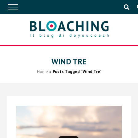
APPROFONDIMENTI
WIND TRE
Home
»
Posts Tagged "Wind Tre"
CONVERSAZIONI
IN AZIENDA
EVENTI
PUBBLICAZIONI