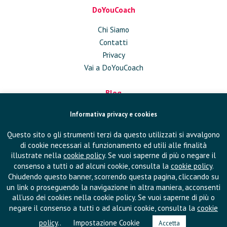
DoYouCoach
Chi Siamo
Contatti
Privacy
Vai a DoYouCoach
Blog
Approfondimenti
Informativa privacy e cookies
Conversazioni
Questo sito o gli strumenti terzi da questo utilizzati si avvalgono
In Azienda
di cookie necessari al funzionamento ed utili alle finalità
Eventi
illustrate nella
cookie policy
. Se vuoi saperne di più o negare il
Pubblicazioni
consenso a tutti o ad alcuni cookie, consulta la
cookie policy
.
Chiudendo questo banner, scorrendo questa pagina, cliccando su
un link o proseguendo la navigazione in altra maniera, acconsenti
Seguici su
all’uso dei cookies nella cookie policy. Se vuoi saperne di più o
negare il consenso a tutti o ad alcuni cookie, consulta la
cookie
policy
..
Impostazione Cookie
Accetta