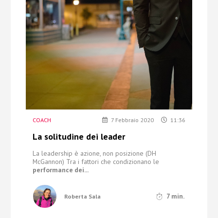
Chi Siamo
Contatti
COACH
7 Febbraio 2020
11:36
La solitudine dei leader
La leadership è azione, non posizione (DH
McGannon)
Tra i fattori che condizionano le
performance dei...
7
min.
Roberta Sala