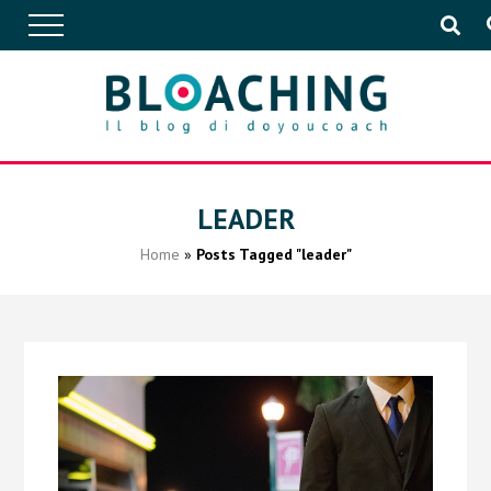
APPROFONDIMENTI
LEADER
Home
»
Posts Tagged "leader"
CONVERSAZIONI
IN AZIENDA
EVENTI
PUBBLICAZIONI